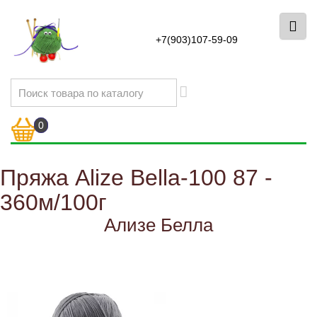
+7(903)107-59-09
0
Пряжа Alize Bella-100 87 -
360м/100г
Ализе Белла