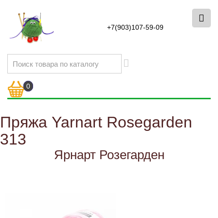
+7(903)107-59-09
0
Пряжа Yarnart Rosegarden
313
Ярнарт Розегарден