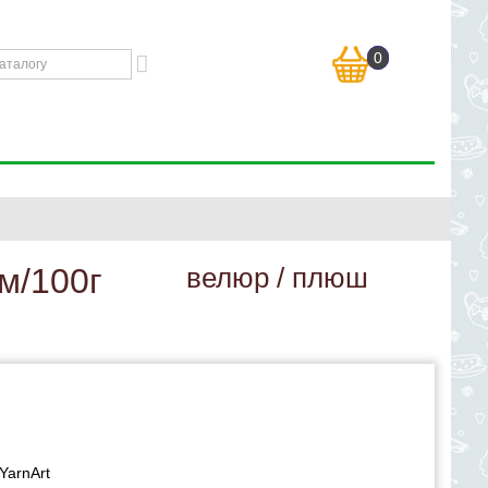
0
0м/100г
велюр / плюш
YarnArt