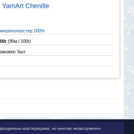
я
YarnArt Chenille
микрополиэстер 100%
100г
(90м / 100г)
паковке: 5шт
недооценены мастерицами, но многие незаслуженно