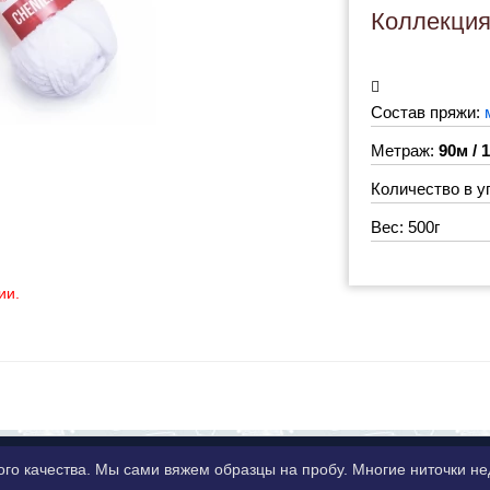
Коллекци
Состав пряжи:
Метраж:
90м / 
Количество в у
Вес: 500г
ии.
ого качества. Мы сами вяжем образцы на пробу. Многие ниточки 