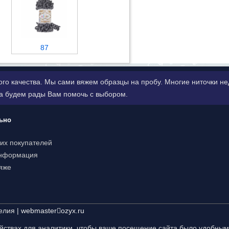
87
ого качества. Мы сами вяжем образцы на пробу. Многие ниточки 
да будем рады Вам помочь с выбором.
ьно
их покупателей
информация
яже
елия |
webmaster
ozyx.ru
ойствах для аналитики, чтобы ваше посещение сайта было удобным