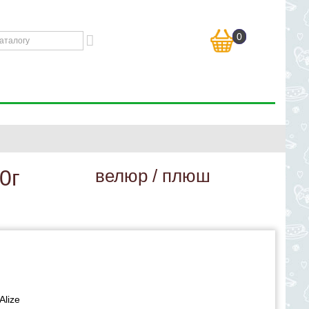
0
0г
велюр / плюш
Alize