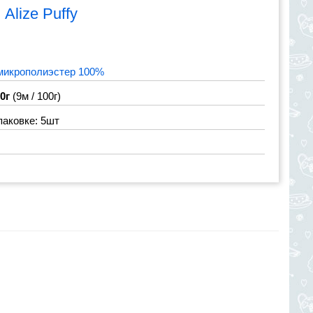
я
Alize Puffy
микрополиэстер 100%
00г
(9м / 100г)
паковке: 5шт