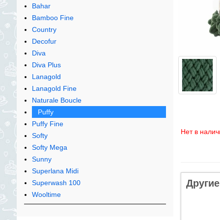
Bahar
Bamboo Fine
Country
Decofur
Diva
Diva Plus
Lanagold
Lanagold Fine
Naturale Boucle
Puffy
Puffy Fine
Нет в налич
Softy
Softy Mega
Sunny
Superlana Midi
Другие
Superwash 100
Wooltime