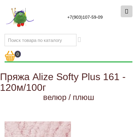
+7(903)107-59-09
0
Пряжа Alize Softy Plus 161 -
120м/100г
велюр / плюш