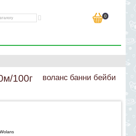
0
0м/100г
воланс банни бейби
Wolans