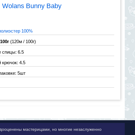
я
Wolans Bunny Baby
полиэстер 100%
 100г
(120м / 100г)
 спицы: 6.5
крючок: 4.5
паковке: 5шт
недооценены мастерицами, но многие незаслуженно