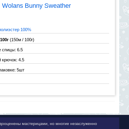
я
Wolans Bunny Sweather
полиэстер 100%
 100г
(150м / 100г)
 спицы: 6.5
крючок: 4.5
паковке: 5шт
недооценены мастерицами, но многие незаслуженно