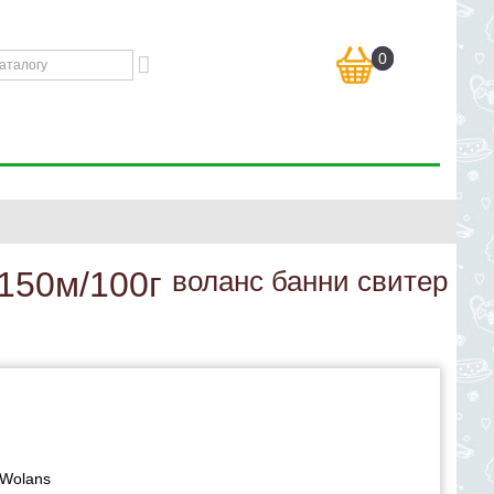
0
 150м/100г
воланс банни свитер
Wolans