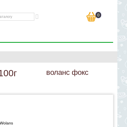
0
100г
воланс фокс
Wolans