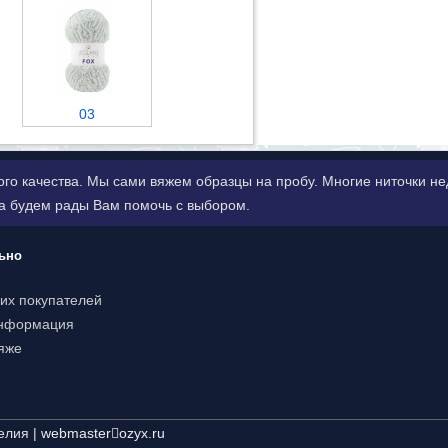
03
ого качества. Мы сами вяжем образцы на пробу. Многие ниточки 
да будем рады Вам помочь с выбором.
ьно
их покупателей
информация
яже
елия |
webmaster
ozyx.ru