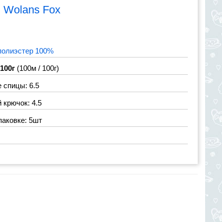
я
Wolans Fox
полиэстер 100%
 100г
(100м / 100г)
 спицы: 6.5
крючок: 4.5
паковке: 5шт