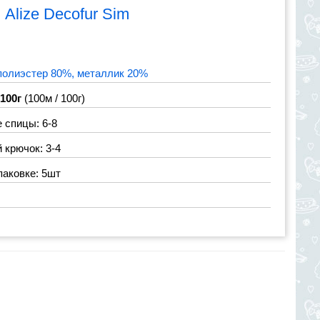
я
Alize Decofur Sim
полиэстер 80%, металлик 20%
 100г
(100м / 100г)
 спицы: 6-8
крючок: 3-4
паковке: 5шт