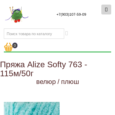
+7(903)107-59-09
0
Пряжа Alize Softy 763 -
115м/50г
велюр / плюш