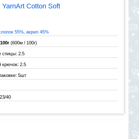
я
YarnArt Cotton Soft
хлопок 55%, акрил 45%
 100г
(600м / 100г)
 спицы: 2.5
крючок: 2.5
паковке: 5шт
23/40