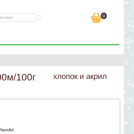
0
00м/100г
хлопок и акрил
YarnArt