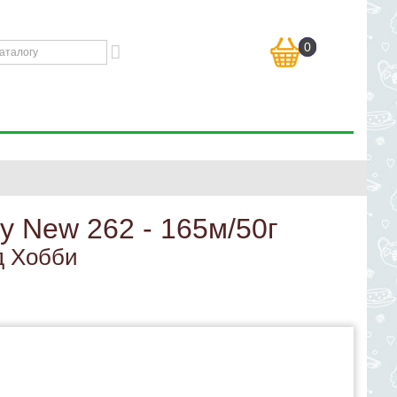
0
y New 262 - 165м/50г
д Хобби