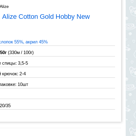
Alize
я
Alize Cotton Gold Hobby New
хлопок 55%, акрил 45%
 50г
(330м / 100г)
спицы: 3,5-5
крючок: 2-4
паковке: 10шт
20/35