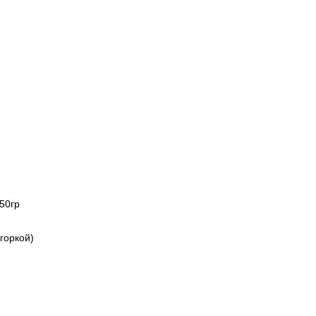
50гр
горкой)