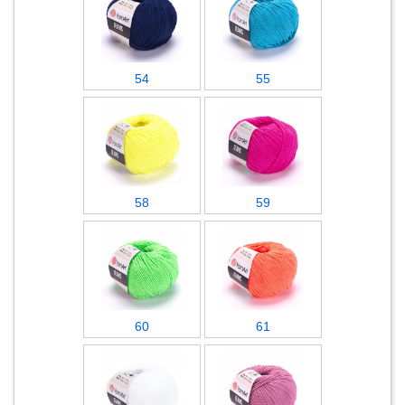
54
55
58
59
60
61