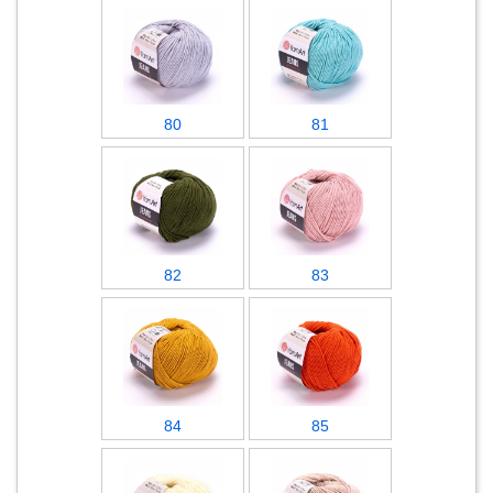
80
81
82
83
84
85