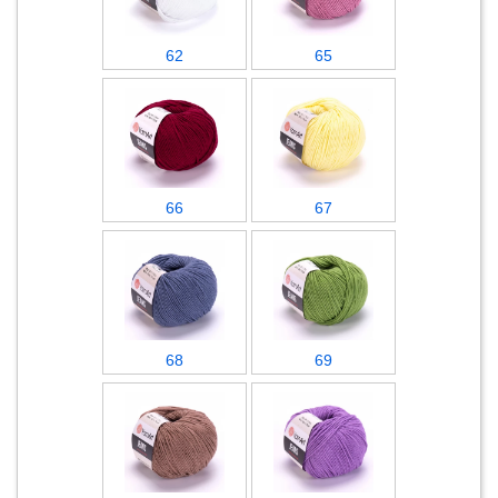
62
65
66
67
68
69