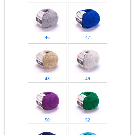
46
47
48
49
50
52