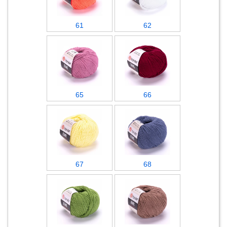
61
62
65
66
67
68