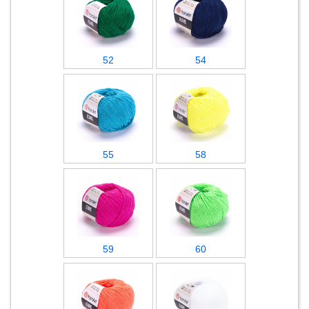
52
54
55
58
59
60