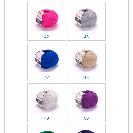
42
46
47
48
49
50