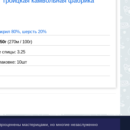
я
Троицкая камвольная фабрика
акрил 80%, шерсть 20%
 50г
(270м / 100г)
 спицы: 3.25
паковке: 10шт
недооценены мастерицами, но многие незаслуженно