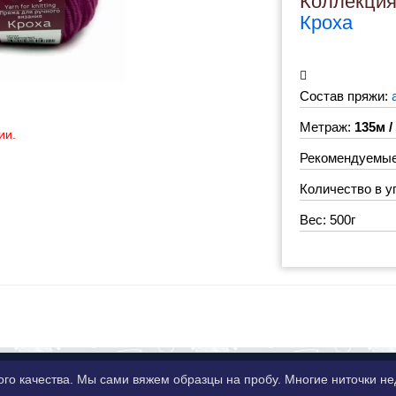
Коллекци
Кроха
Состав пряжи:
Метраж:
135м /
ии.
Рекомендуемые
Количество в у
Вес: 500г
ого качества. Мы сами вяжем образцы на пробу. Многие ниточки 