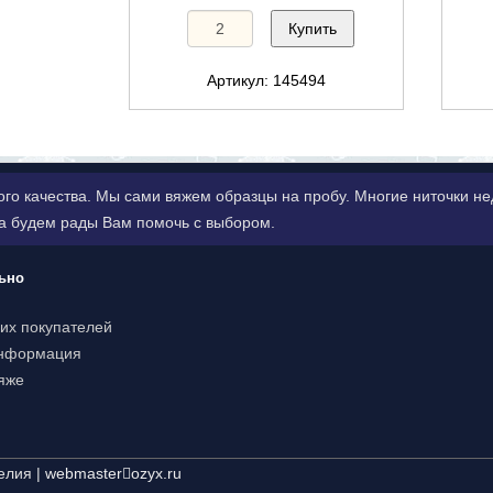
Купить
Артикул: 145494
ого качества. Мы сами вяжем образцы на пробу. Многие ниточки 
да будем рады Вам помочь с выбором.
ьно
их покупателей
информация
яже
елия |
webmaster
ozyx.ru